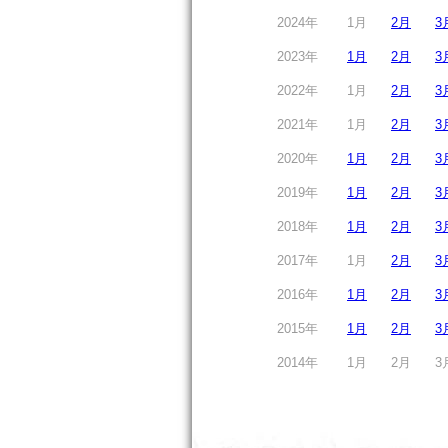
2024年
1月
2月
3
2023年
1月
2月
3
2022年
1月
2月
3
2021年
1月
2月
3
2020年
1月
2月
3
2019年
1月
2月
3
2018年
1月
2月
3
2017年
1月
2月
3
2016年
1月
2月
3
2015年
1月
2月
3
2014年
1月
2月
3