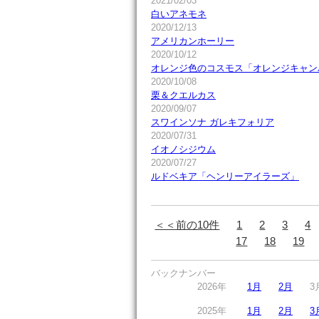
2021/02/03
白いアネモネ
2020/12/13
アメリカンホーリー
2020/10/12
オレンジ色のコスモス「オレンジキャン
2020/10/08
栗＆クエルカス
2020/09/07
スワインソナ ガレキフォリア
2020/07/31
イオノシジウム
2020/07/27
ルドベキア「ヘンリーアイラーズ」
＜＜前の10件
1
2
3
4
17
18
19
バックナンバー
2026年
1月
2月
3
2025年
1月
2月
3