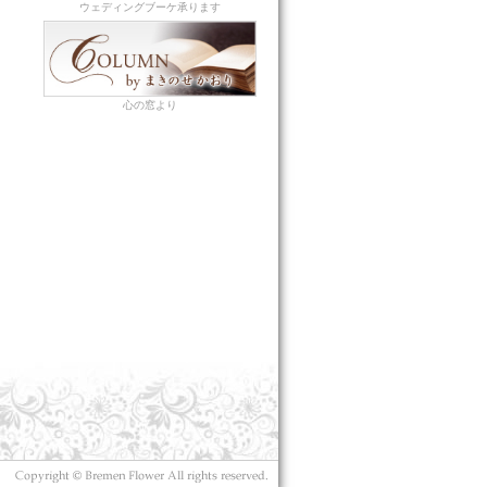
ウェディングブーケ承ります
心の窓より