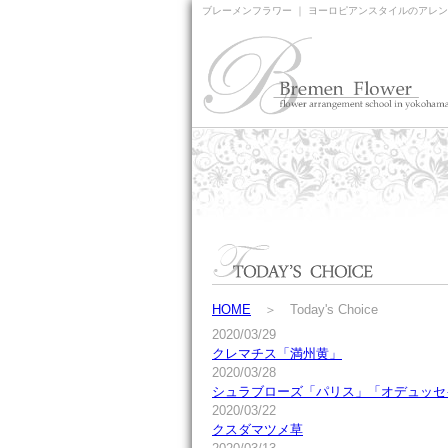
ブレーメンフラワー ｜ ヨーロピアンスタイルのアレ
HOME
＞ Today's Choice
2020/03/29
クレマチス「満州黄」
2020/03/28
シュラブローズ「パリス」「オデュッセ
2020/03/22
クスダマツメ草