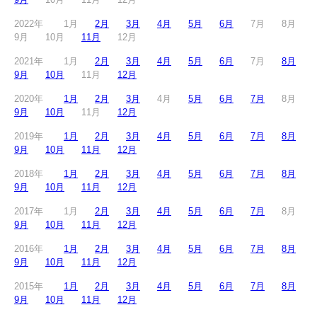
2022年
1月
2月
3月
4月
5月
6月
7月
8月
9月
10月
11月
12月
2021年
1月
2月
3月
4月
5月
6月
7月
8月
9月
10月
11月
12月
2020年
1月
2月
3月
4月
5月
6月
7月
8月
9月
10月
11月
12月
2019年
1月
2月
3月
4月
5月
6月
7月
8月
9月
10月
11月
12月
2018年
1月
2月
3月
4月
5月
6月
7月
8月
9月
10月
11月
12月
2017年
1月
2月
3月
4月
5月
6月
7月
8月
9月
10月
11月
12月
2016年
1月
2月
3月
4月
5月
6月
7月
8月
9月
10月
11月
12月
2015年
1月
2月
3月
4月
5月
6月
7月
8月
9月
10月
11月
12月