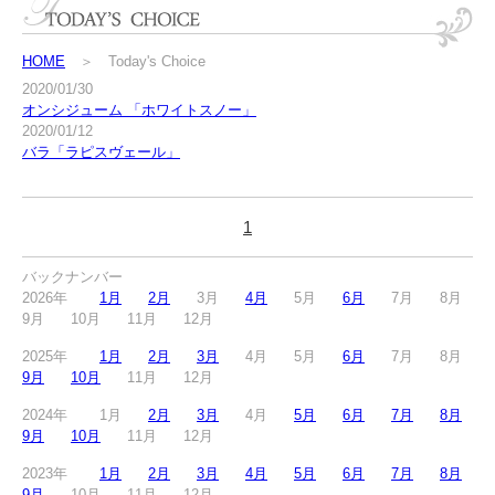
HOME
＞ Today's Choice
2020/01/30
オンシジューム 「ホワイトスノー」
2020/01/12
バラ「ラピスヴェール」
1
バックナンバー
2026年
1月
2月
3月
4月
5月
6月
7月
8月
9月
10月
11月
12月
2025年
1月
2月
3月
4月
5月
6月
7月
8月
9月
10月
11月
12月
2024年
1月
2月
3月
4月
5月
6月
7月
8月
9月
10月
11月
12月
2023年
1月
2月
3月
4月
5月
6月
7月
8月
9月
10月
11月
12月