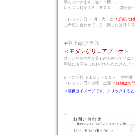
学んでいきます（全１２回）。
レッスン料￥１６，５００－ （花材費
＜レッスン日 ＞ 月・火・土
＊詳細はお
ご希望に合わせて、月１回または月２回
●中上級クラス
＜モダンなリニアブーケ＞
洋ランや個性的な葉ものを使ってリニア
和装にも洋装にもお持ちいただけるブー
レッスン料 ￥１８，７００－ （材料費
＜レッスン日＞火曜・土曜
＊詳細はお
＜画像はイメージです。クリックすると