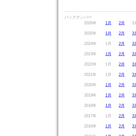
バックナンバー
2026年
1月
2月
3
2025年
1月
2月
3
2024年
1月
2月
3
2023年
1月
2月
3
2022年
1月
2月
3
2021年
1月
2月
3
2020年
1月
2月
3
2019年
1月
2月
3
2018年
1月
2月
3
2017年
1月
2月
3
2016年
1月
2月
3