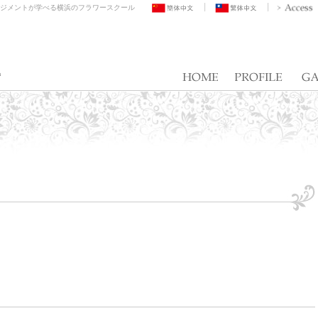
ンジメントが学べる横浜のフラワースクール